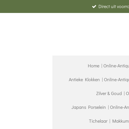
Direct uit voor
Ga
direct
naar
de
hoofdinhoud
Home | Online-Antiq
Antieke Klokken | Online-Anti
Zilver & Goud | 
Japans Porselein | Online-A
Tichelaar | Makkum 