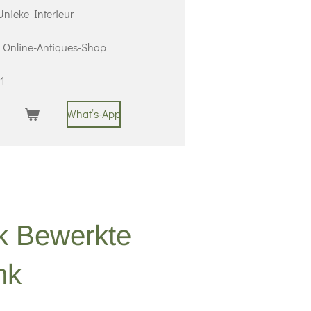
nieke Interieur
 | Online-Antiques-Shop
1
What’s-App
jk Bewerkte
nk