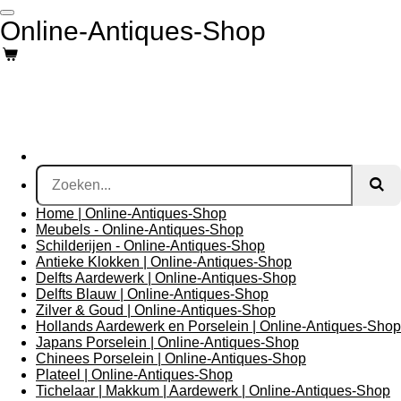
Ga
Online-Antiques-Shop
direct
naar
de
hoofdinhoud
Home | Online-Antiques-Shop
Meubels - Online-Antiques-Shop
Schilderijen - Online-Antiques-Shop
Antieke Klokken | Online-Antiques-Shop
Delfts Aardewerk | Online-Antiques-Shop
Delfts Blauw | Online-Antiques-Shop
Zilver & Goud | Online-Antiques-Shop
Hollands Aardewerk en Porselein | Online-Antiques-Shop
Japans Porselein | Online-Antiques-Shop
Chinees Porselein | Online-Antiques-Shop
Plateel | Online-Antiques-Shop
Tichelaar | Makkum | Aardewerk | Online-Antiques-Shop