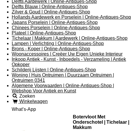
Delfts Aardewerk | Online-Antiques-Shop
Delfts Blauw | Online-Antiques-Shop
Zilver & Goud | Online-Antiques-Shop
Hollands Aardewerk en Porselein | Online-Antiques-Shop
Japans Porselein | Online-Antiques-Shop
Chinees Porselein | Online-Antiques-Shop
Plateel | Online-Antiques-Shop
Tichelaar | Makkum | Aardewerk | Online-Antiques-Shop
Lampen | Verlichting | Online-Antiques-Shop
Brons - Koper | Online-Antiques-Shop
Woonaccessoires | Creëer Uw Eigen Unieke Interieur
Inkoop Antiek - Kunst - Inboedels - Verzameling | Antiek
Opkoper
Schilderij Lijsten | Online-Antiques-Shop
Woning | Huis Ontruimen | Duurzaam Ontruimen |
Ontruimen 0341
Algemene Voorwaarden | Online-Antiques-Shop |
Webshop Voor Antiek en Kunst
Zoeken
Winkelwagen
What’s-App
Botervloot Met
Onderschotel | Tichelaar |
Makkum