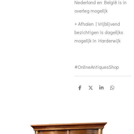
Nederland en België is in
overleg mogelijk
+ Afhalen | Vrijblijvend
bezichtigen is dagelijks
mogelijk in Harderwijk
#OnlineAntiquesShop
D
D
S
D
e
e
h
e
l
e
a
l
e
l
r
e
n
e
n