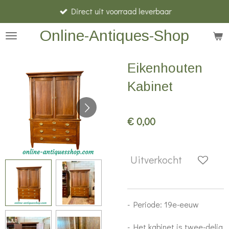
Direct uit voorraad leverbaar
Ga
direct
Online-Antiques-Shop
naar
de
Eikenhouten
hoofdinhoud
Kabinet
€ 0,00
Uitverkocht
- Periode: 19e-eeuw
- Het kabinet is twee-delig