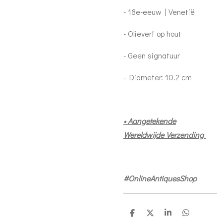
- 18e-eeuw | Venetië
- Olieverf op hout
- Geen signatuur
- Diameter: 10.2 cm
• Aangetekende
Wereldwijde Verzending
#OnlineAntiquesShop
D
D
S
D