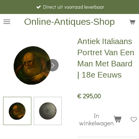
Direct uit voorraad leverbaar
Ga
direct
Online-Antiques-Shop
naar
de
Antiek Italiaans
hoofdinhoud
Portret Van Een
Man Met Baard
| 18e Eeuws
€ 295,00
In
winkelwagen