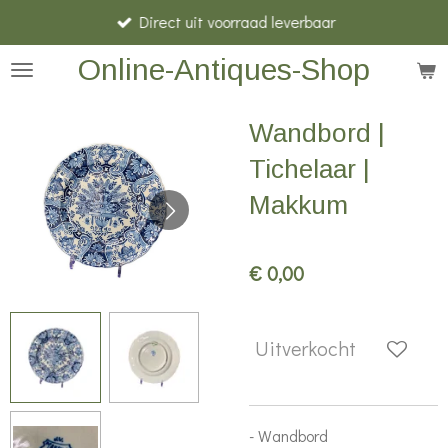
Direct uit voorraad leverbaar
Ga
direct
Online-Antiques-Shop
naar
de
Wandbord |
hoofdinhoud
Tichelaar |
Makkum
€ 0,00
Uitverkocht
- Wandbord