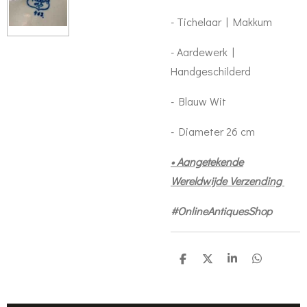
- Tichelaar | Makkum
- Aardewerk |
Handgeschilderd
- Blauw Wit
- Diameter 26 cm
• Aangetekende
Wereldwijde Verzending
#OnlineAntiquesShop
D
D
S
D
e
e
h
e
l
e
a
l
e
l
r
e
n
e
n