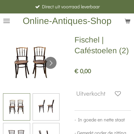
Direct uit voorraad leverbaar
Ga
direct
Online-Antiques-Shop
naar
de
Fischel |
hoofdinhoud
Caféstoelen (2)
€ 0,00
Uitverkocht
- In goede en nette staat
- Gemerkt onder de zitting