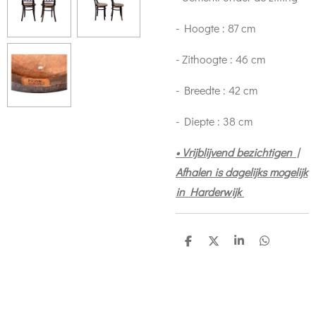
- Hoogte : 87 cm
- Zithoogte : 46 cm
- Breedte : 42 cm
- Diepte : 38 cm
• Vrijblijvend bezichtigen |
Afhalen is dagelijks mogelijk
in Harderwijk
D
D
S
D
e
e
h
e
l
e
a
l
e
l
r
e
n
e
n