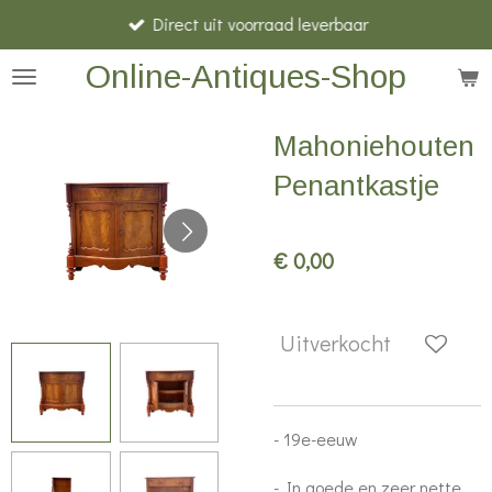
Direct uit voorraad leverbaar
Ga
direct
Online-Antiques-Shop
naar
de
Mahoniehouten
hoofdinhoud
Penantkastje
€ 0,00
Uitverkocht
- 19e-eeuw
- In goede en zeer nette