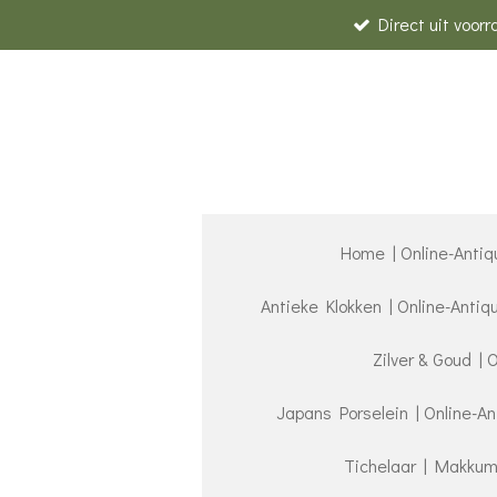
Direct uit voor
Ga
direct
naar
de
hoofdinhoud
Home | Online-Antiq
Antieke Klokken | Online-Anti
Zilver & Goud | 
Japans Porselein | Online-A
Tichelaar | Makkum