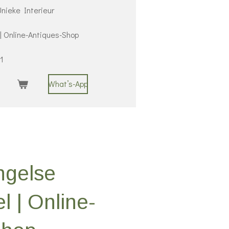
nieke Interieur
 | Online-Antiques-Shop
1
What’s-App
ngelse
l | Online-