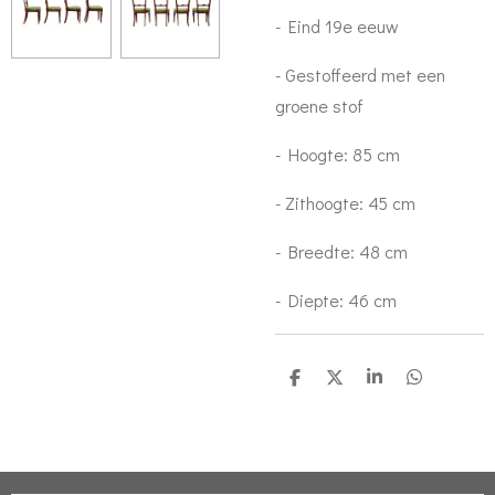
- Eind 19e eeuw
- Gestoffeerd met een
groene stof
- Hoogte: 85 cm
- Zithoogte: 45 cm
- Breedte: 48 cm
- Diepte: 46 cm
D
D
S
D
e
e
h
e
l
e
a
l
e
l
r
e
n
e
n