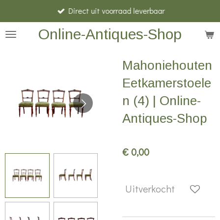
Direct uit voorraad leverbaar
Ga
direct
Online-Antiques-Shop
naar
de
Mahoniehouten
hoofdinhoud
Eetkamerstoele
n (4) | Online-
Antiques-Shop
€ 0,00
Uitverkocht