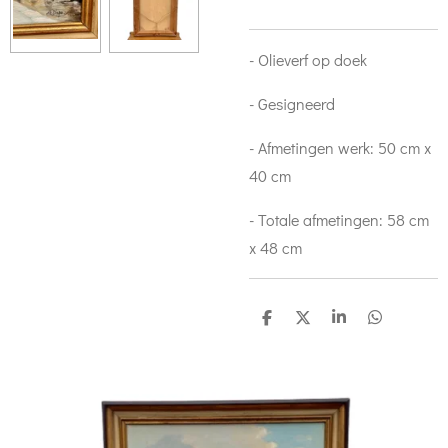
- Olieverf op doek
- Gesigneerd
- Afmetingen werk: 50 cm x
40 cm
- Totale afmetingen: 58 cm
x 48 cm
D
D
S
D
e
e
h
e
l
e
a
l
e
l
r
e
n
e
n