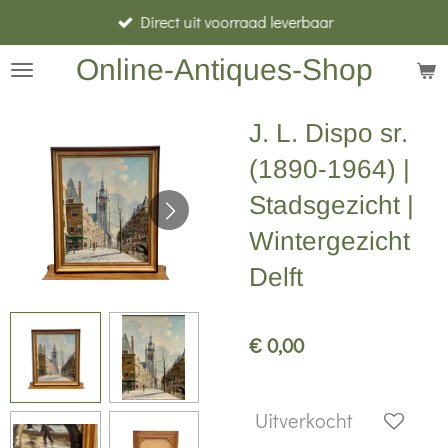
Direct uit voorraad leverbaar
Ga
direct
Online-Antiques-Shop
naar
de
J. L. Dispo sr.
hoofdinhoud
(1890-1964) |
Stadsgezicht |
Wintergezicht
Delft
€ 0,00
Uitverkocht